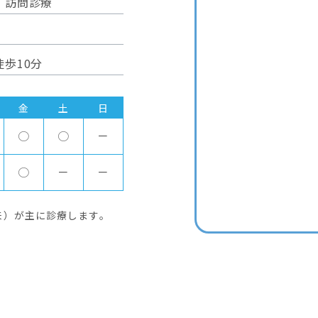
、
訪問診療
歩10分
金
土
日
○
○
－
○
－
－
来）が主に診療します。