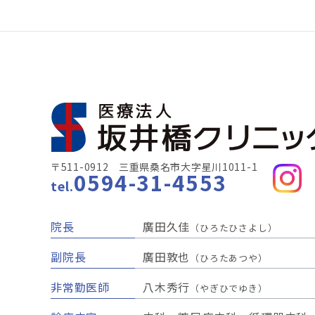
〒511-0912 三重県桑名市大字星川1011-1
0594-31-4553
tel.
院長
廣田久佳
（ひろたひさよし）
副院長
廣田敦也
（ひろたあつや）
非常勤医師
八木秀行
（やぎひでゆき）