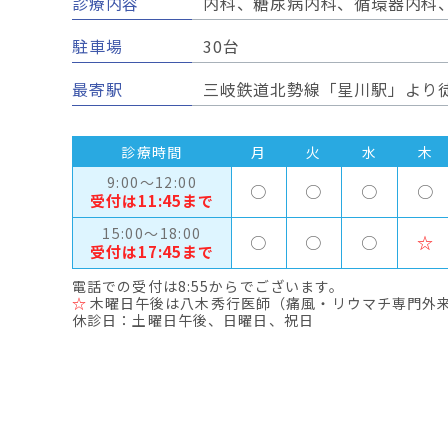
診療内容
内科、糖尿病内科、循環器内科
駐車場
30台
最寄駅
三岐鉄道北勢線「星川駅」より徒
診療時間
月
火
水
木
9:00～12:00
○
○
○
○
受付は11:45まで
15:00～18:00
○
○
○
☆
受付は17:45まで
電話での受付は8:55からでございます。
☆
木曜日午後は八木秀行医師（痛風・リウマチ専門外
休診日：土曜日午後、日曜日、祝日