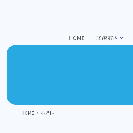
医
療
法
人
HOME
診療案内
坂
井
橋
ク
リ
ニ
ッ
ク
HOME
小児科