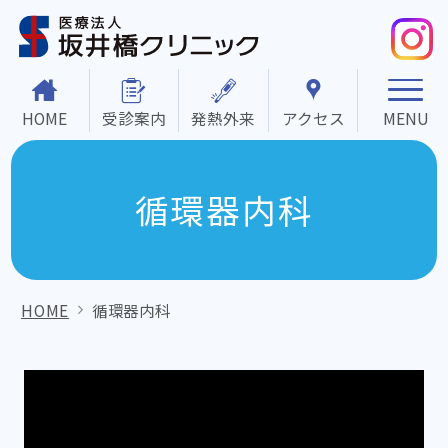
医
療
法
人
坂
HOME
受診案内
発熱外来
アクセス
井
橋
ク
リ
循環器内科
ニ
ッ
ク
HOME
循環器内科