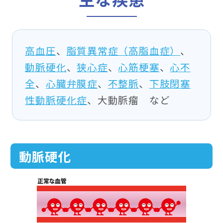
高血圧
、
脂質異常症（高脂血症）
、
動脈硬化
、
狭心症
、
心筋梗塞
、
心不
全
、
心臓弁膜症
、
不整脈
、
下肢閉塞
性動脈硬化症
、大動脈瘤 など
動脈硬化